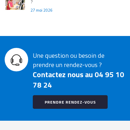
?
27 mai 2026
Une question ou besoin de
prendre un rendez-vous ?
Contactez nous au 04 95 10
78 24
PRENDRE RENDEZ-VOUS