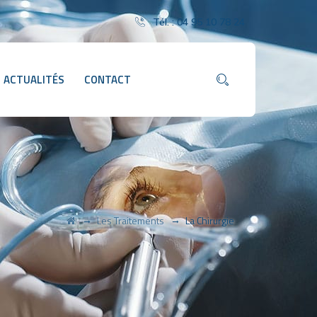
Tél. :
04 95 10 78 24
ACTUALITÉS
CONTACT
→
→
Les Traitements
La Chirurgie