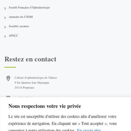
Société Française d’Ophtalmologie
Annuaire du CNOM
Sociétés savantes
AFELC
Restez en contact
Cabinet d'ophtalmologie du Valinco
9 bis Quartier San Ghjaseppu
20110 Propriano
04 95 10 78 24
Nous respectons votre vie privée
Lun. & Mar. - 08h à 18h
Mer. & Ven. - 08h à 17h
Le site est susceptible d'utiliser des cookies afin d'améliorer votre
Sur rendez-vous uniquement
expérience de navigation. En cliquant sur « Tout accepter », vous
consentez à notre utilisation des cookies.
En savoir plus