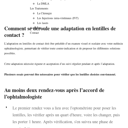
La DMLA
Les Traitements
La Chirurgie
Les Injections intra-vitréennes (IVT)
Les lasers
Comment se déroule une adaptation en lentilles de
Actualités
Contact
contact ?
L’adaptation en lentilles de contact doit être précédée d’un examen visuel et oculaire avec votre médecin
ophtalmologiste, permettant de vérifier toute contre-indication et de proposer les différentes solutions
possibles.
Cette adaptation nécessite rigueur et acceptation d’un suivi régulier pendant et après l’adaptation.
Plusieurs essais peuvent être nécessaires pour vérifier que les lentilles choisies conviennent.
Au moins deux rendez-vous après l’accord de
l’ophtalmologiste
Le premier rendez vous a lieu avec l'optométriste pour poser les
lentilles, les vérifier après un quart d'heure, voire les changer, puis
les porter 1 heure. Après vérification, s'en suivra une phase de