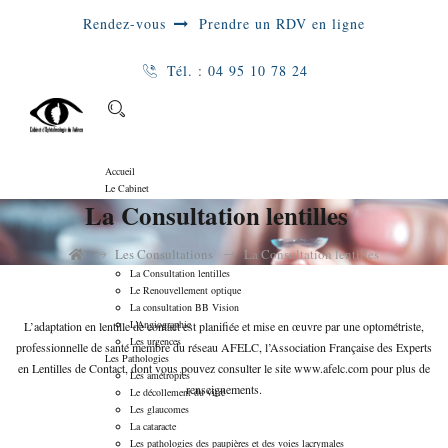
Rendez-vous
Prendre un RDV en ligne
Tél. :
04 95 10 78 24
Accueil
Le Cabinet
La Consultation lentilles
L’équipe
Le Plateau technique
Les Consultations
→
→
Les Consultations
La Consultation lentilles
La consultation médicale
La Consultation lentilles
Le Renouvellement optique
La consultation BB Vision
L’Angiographie
L’adaptation en lentille de contact est planifiée et mise en œuvre par une optométriste,
Les urgences
professionnelle de santé membre du réseau AFELC, l’Association Française des Experts
Les Pathologies
en Lentilles de Contact, dont vous pouvez consulter le site
www.afelc.com
pour plus de
Les amétropies
renseignements.
Le décollement du vitré
Les glaucomes
La cataracte
Les pathologies des paupières et des voies lacrymales